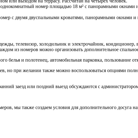
м или выходом на террасу. Рассчитан на четырех человек.
днокомнатный номер площадью 18 м² с панорамными окнами и б
мер с двумя двуспальными кроватями, панорамными окнами и в
одежды, телевизор, холодильник и электрочайник, кондиционер,
каждом из номеров можно организовать дополнительное спальное
ого белья и полотенец, автомобильная парковка, пользование от
ев, но при желании также можно воспользоваться опциями полн
е ранний заезд или поздний выезд обсуждаются с администраторо
ров, мы также создаем условия для дополнительного досуга на