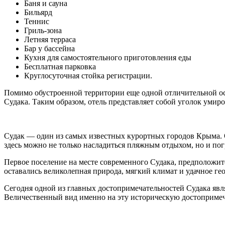
Баня и сауна
Бильярд
Теннис
Гриль-зона
Летняя терраса
Бар у бассейна
Кухня для самостоятельного приготовления еды
Бесплатная парковка
Круглосуточная стойка регистрации
.
Помимо обустроенной территории еще одной отличительной ос
Судака. Таким образом, отель представляет собой уголок умир
Судак — один из самых известных курортных городов Крыма. О
здесь можно не только насладиться пляжным отдыхом, но и по
Первое поселение на месте современного Судака, предположите
оставались великолепная природа, мягкий климат и удачное ге
Сегодня одной из главных достопримечательностей Судака явл
Величественный вид именно на эту историческую достопримеч