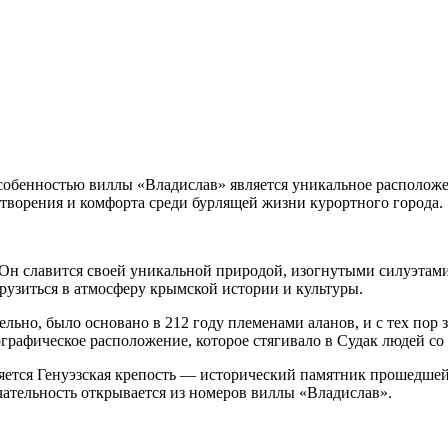
обенностью виллы «Владислав» является уникальное расположен
отворения и комфорта среди бурлящей жизни курортного города.
н славится своей уникальной природой, изогнутыми силуэтами 
грузиться в атмосферу крымской истории и культуры.
льно, было основано в 212 году племенами аланов, и с тех пор 
ографическое расположение, которое стягивало в Судак людей со
яется Генуэзская крепость — исторический памятник прошедшей 
ательность открывается из номеров виллы «Владислав».