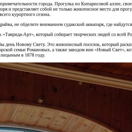
опримечательности города. Прогулка по Кипарисовой аллее, сво
моря и представляет собой не только живописное место для прог
сего курортного сезона.
райва, не обделите вниманием судакский аквапарк, где найдутся
к «Таврида-Арт», который собирает творческих людей со всей Р
 бы день Новому Свету. Это живописный поселок, который раски
ской семьи Романовых, а также заводом вин «Новый Свет», ко
олицыным в 1878 году.