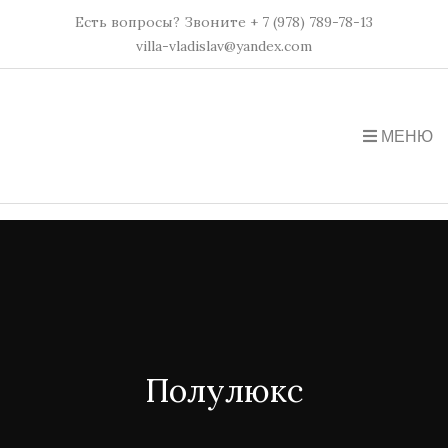
Есть вопросы? Звоните + 7 (978) 789-78-13
villa-vladislav@yandex.com
МЕНЮ
Полулюкс